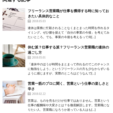
フリーランス営業職が仕事を獲得する時に知ってお
きたい具体的なこと
2018.05.03
連休は業務に忙殺されることなくまとまった時間を作れるタ
イミング。ぜひ腰を据えて「自分の事業の今後」を考えてみ
たいところ。でも、事業の今後を考えるって何[…]
休む派？仕事する派？フリーランス営業職の連休の
過ごし方
2018.05.01
「連休中のほうが時間をまとまって作れるのでこのチャンス
に勉強をしよう」というフリーランスの方も少なからずいる
ように感じますが、実際のところはどうなんで[…]
営業一筋のプロに聞く、営業という仕事の楽しさと
辛さ
2018.02.22
営業は、ものを売るだけが仕事ではありません。営業という
仕事の醍醐味や大変さとは？を徹底解説します。営業職にな
りたい人、営業職になろうか迷っている人はも[…]