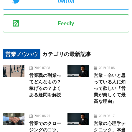
twitter
Feedly
営業ノウハウ
カテゴリの最新記事
2019.07.08
2019.07.06
営業職の副業っ
営業＝辛いと思
てどんなもの？
っている人に知
稼げるの？よく
って欲しい「営
ある疑問を解説
業が楽しくて最
高な理由」
2019.06.25
2019.06.17
営業でのクロー
営業の心理学テ
ジングのコツ、
クニック、本当