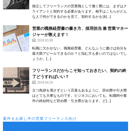
独立してフリーランスの営業職として働く際には、まずはク
ライアントと契約する必要があります。相手はこちらがどん
な人で何ができるのかを見て、契約するかを決[…]
営業の職務経歴書の書き方、採用担当 兼 営業マネー
ジャーが教えます！
2018.03.08
転職に欠かせない、職務経歴書。どんなふうに書けば自分を
最大限アピールできるのか？と悩む方も多いのではないでし
ょうか。[…]
フリーランスだからこそ知っておきたい、契約の終
了どうすればいい？
2018.04.26
立つ鳥跡を濁さずという言葉もあるように、辞め際や引き際
はとても大事なものです。ビジネスにおいても、転職時や案
件の終結時など辞め際・引き際があります。ど[…]
案件をお探し中の営業フリーランス向け