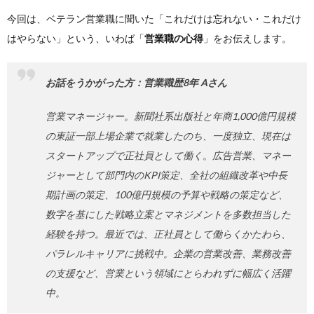
今回は、ベテラン営業職に聞いた「これだけは忘れない・これだけ
はやらない」という、いわば「
営業職の心得
」をお伝えします。
お話をうかがった方：営業職歴8年 Aさん
営業マネージャー。新聞社系出版社と年商1,000億円規模
の東証一部上場企業で就業したのち、一度独立、現在は
スタートアップで正社員として働く
。
広告営業、マネー
ジャーとして部門内のKPI策定、全社の組織改革や中長
期計画の策定、100億円規模の予算や戦略の策定など、
数字を基にした戦略立案とマネジメントを多数担当した
経験を持つ。最近では、正社員として働らくかたわら、
パラレルキャリアに挑戦中。企業の営業改善、業務改善
の支援など、営業という領域にとらわれずに幅広く活躍
中。