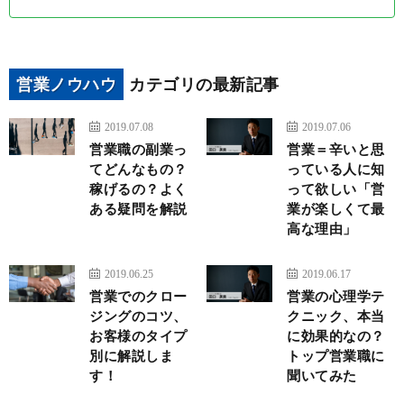
営業ノウハウ
カテゴリの最新記事
2019.07.08
2019.07.06
営業職の副業っ
営業＝辛いと思
てどんなもの？
っている人に知
稼げるの？よく
って欲しい「営
ある疑問を解説
業が楽しくて最
高な理由」
2019.06.25
2019.06.17
営業でのクロー
営業の心理学テ
ジングのコツ、
クニック、本当
お客様のタイプ
に効果的なの？
別に解説しま
トップ営業職に
す！
聞いてみた