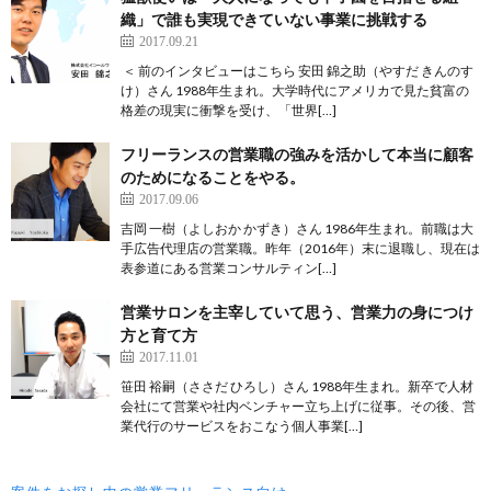
織」で誰も実現できていない事業に挑戦する
2017.09.21
＜ 前のインタビューはこちら 安田 錦之助（やすだ きんのす
け）さん 1988年生まれ。大学時代にアメリカで見た貧富の
格差の現実に衝撃を受け、「世界[…]
フリーランスの営業職の強みを活かして本当に顧客
のためになることをやる。
2017.09.06
吉岡 一樹（よしおか かずき）さん 1986年生まれ。前職は大
手広告代理店の営業職。昨年（2016年）末に退職し、現在は
表参道にある営業コンサルティン[…]
営業サロンを主宰していて思う、営業力の身につけ
方と育て方
2017.11.01
笹田 裕嗣（ささだ ひろし）さん 1988年生まれ。新卒で人材
会社にて営業や社内ベンチャー立ち上げに従事。その後、営
業代行のサービスをおこなう個人事業[…]