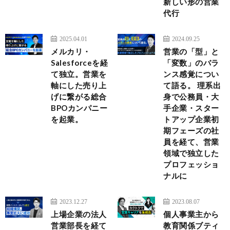
新しい形の営業
代行
2025.04.01
2024.09.25
メルカリ・
営業の「型」と
Salesforceを経
「変数」のバラ
て独立。営業を
ンス感覚につい
軸にした売り上
て語る。 理系出
げに繋がる総合
身で公務員・大
BPOカンパニー
手企業・スター
を起業。
トアップ企業初
期フェーズの社
員を経て、営業
領域で独立した
プロフェッショ
ナルに
2023.12.27
2023.08.07
上場企業の法人
個人事業主から
営業部長を経て
教育関係ブティ