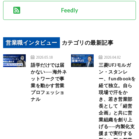
Feedly
営業職インタビュー
カテゴリの最新記事
2026.05.18
2026.04.02
語学だけでは届
三菱UFJモルガ
かない──海外ネ
ン・スタンレ
ットワークで事
ー、fundbookを
業を動かす営業
経て独立。自ら
プロフェッショ
現場で汗をか
ナル
き、若き営業部
長として「経営
企画」と共に営
業組織を創り上
げる──内製化支
援まで実行する