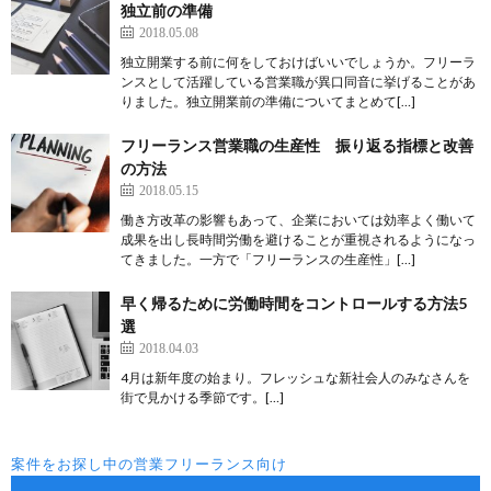
独立前の準備
2018.05.08
独立開業する前に何をしておけばいいでしょうか。フリーラ
ンスとして活躍している営業職が異口同音に挙げることがあ
りました。独立開業前の準備についてまとめて[…]
フリーランス営業職の生産性 振り返る指標と改善
の方法
2018.05.15
働き方改革の影響もあって、企業においては効率よく働いて
成果を出し長時間労働を避けることが重視されるようになっ
てきました。一方で「フリーランスの生産性」[…]
早く帰るために労働時間をコントロールする方法5
選
2018.04.03
4月は新年度の始まり。フレッシュな新社会人のみなさんを
街で見かける季節です。[…]
案件をお探し中の営業フリーランス向け