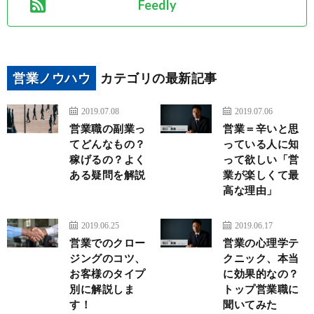
Feedly
営業ノウハウ
カテゴリの最新記事
2019.07.08
2019.07.06
営業職の副業っ
営業＝辛いと思
てどんなもの？
っている人に知
稼げるの？よく
って欲しい「営
ある疑問を解説
業が楽しくて最
高な理由」
2019.06.25
2019.06.17
営業でのクロー
営業の心理学テ
ジングのコツ、
クニック、本当
お客様のタイプ
に効果的なの？
別に解説しま
トップ営業職に
す！
聞いてみた