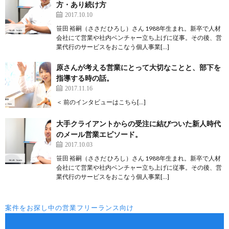
方・あり続け方
2017.10.10
笹田 裕嗣（ささだ ひろし）さん 1988年生まれ。新卒で人材
会社にて営業や社内ベンチャー立ち上げに従事。その後、営
業代行のサービスをおこなう個人事業[…]
原さんが考える営業にとって大切なことと、部下を
指導する時の話。
2017.11.16
＜ 前のインタビューはこちら[…]
大手クライアントからの受注に結びついた新人時代
のメール営業エピソード。
2017.10.03
笹田 裕嗣（ささだ ひろし）さん 1988年生まれ。新卒で人材
会社にて営業や社内ベンチャー立ち上げに従事。その後、営
業代行のサービスをおこなう個人事業[…]
案件をお探し中の営業フリーランス向け