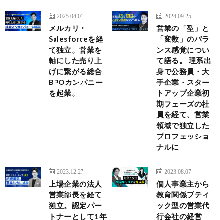
2025.04.01
2024.09.25
メルカリ・
営業の「型」と
Salesforceを経
「変数」のバラ
て独立。営業を
ンス感覚につい
軸にした売り上
て語る。 理系出
げに繋がる総合
身で公務員・大
BPOカンパニー
手企業・スター
を起業。
トアップ企業初
期フェーズの社
員を経て、営業
領域で独立した
プロフェッショ
ナルに
2023.12.27
2023.08.07
上場企業の法人
個人事業主から
営業部長を経て
教育関係ブティ
独立。認定パー
ック型の営業代
トナーとして1年
行会社の経営