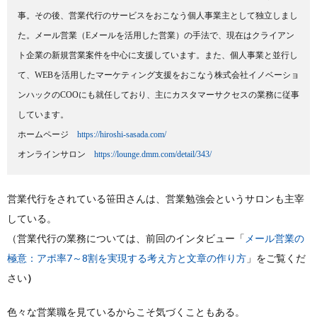
事。その後、営業代行のサービスをおこなう個人事業主として独立しまし
た。メール営業（Eメールを活用した営業）の手法で、現在はクライアン
ト企業の新規営業案件を中心に支援しています。また、個人事業と並行し
て、WEBを活用したマーケティング支援をおこなう株式会社イノベーショ
ンハックのCOOにも就任しており、主にカスタマーサクセスの業務に従事
しています。

ホームページ　
https://hiroshi-sasada.com/
オンラインサロン　
https://lounge.dmm.com/detail/343/
営業代行をされている笹田さんは、営業勉強会というサロンも主宰
している。
（営業代行の業務については、前回のインタビュー「
メール営業の
極意：アポ率
7
～
8
割を実現する考え方と文章の作り方
」をご覧くだ
さい
）
色々な営業職を見ているからこそ気づくこともある。