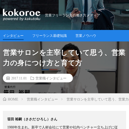
営業フリーランスの働き方メディア
インタビュー
フリーランス基礎知識
営業ノウハウ
営業サロンを主宰していて思う、営業
力の身につけ方と育て方
2017.11.01
営業職インタビュー
営業職インタビュー
営業サロンを主宰していて思う、営業力
HOME
笹田 裕嗣（ささだ ひろし）さん
1988年生まれ。新卒で人材会社にて営業や社内ベンチャー立ち上げに従