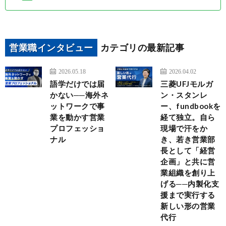
営業職インタビュー
カテゴリの最新記事
2026.05.18
2026.04.02
語学だけでは届
三菱UFJモルガ
かない──海外ネ
ン・スタンレ
ットワークで事
ー、fundbookを
業を動かす営業
経て独立。自ら
プロフェッショ
現場で汗をか
ナル
き、若き営業部
長として「経営
企画」と共に営
業組織を創り上
げる──内製化支
援まで実行する
新しい形の営業
代行